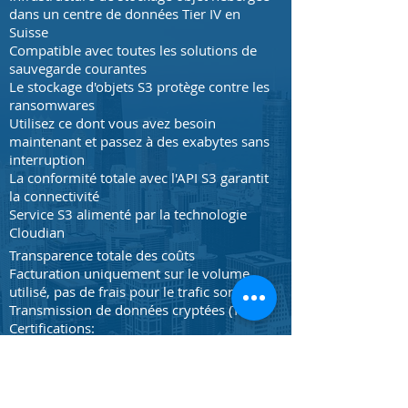
dans un centre de données Tier IV en
Suisse
Compatible avec toutes les solutions de
sauvegarde courantes
Le stockage d'objets S3 protège contre les
ransomwares
Utilisez ce dont vous avez besoin
maintenant et passez à des exabytes sans
interruption
La conformité totale avec l'API S3 garantit
la connectivité
Service S3 alimenté par la technologie
Cloudian
Transparence totale des coûts
Facturation uniquement sur le volume
utilisé, pas de frais pour le trafic sortant
Transmission de données cryptées (TLS)
Certifications:
Certifié ISO/IEC 27001:2013 et ISO27017
pour la sécurité du cloud
Conforme FINMA 2018/3 circulaire
"Outsourcing" pour les banques et les